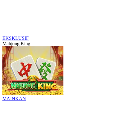
EKSKLUSIF
Mahjong King
MAINKAN