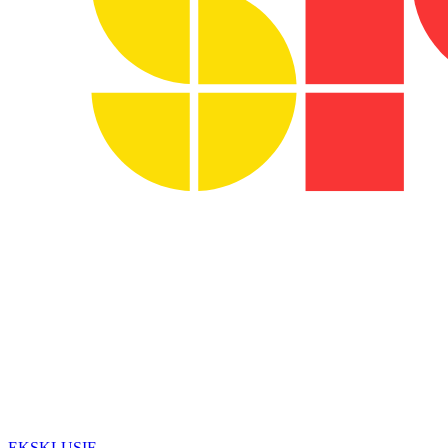
EKSKLUSIF