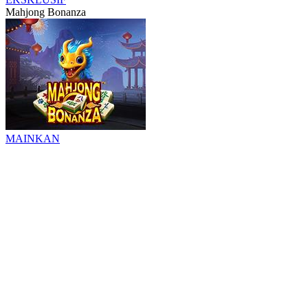
Mahjong Bonanza
MAINKAN