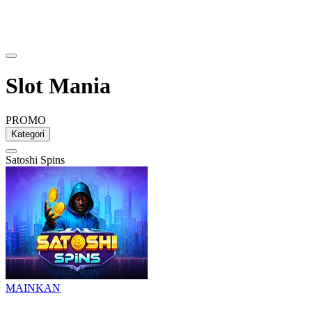
Slot Mania
PROMO
Kategori
Satoshi Spins
MAINKAN