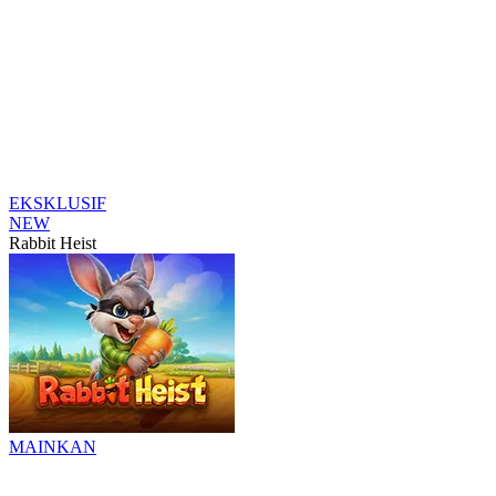
EKSKLUSIF
NEW
Rabbit Heist
MAINKAN