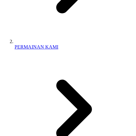
PERMAINAN KAMI