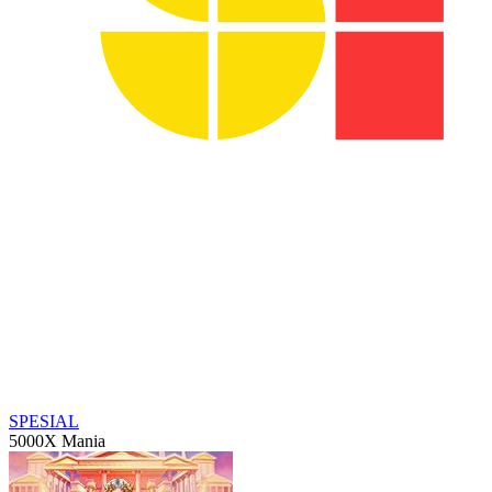
SPESIAL
5000X Mania