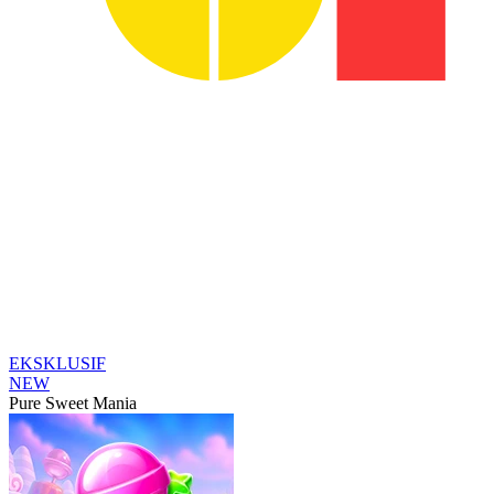
EKSKLUSIF
NEW
Pure Sweet Mania