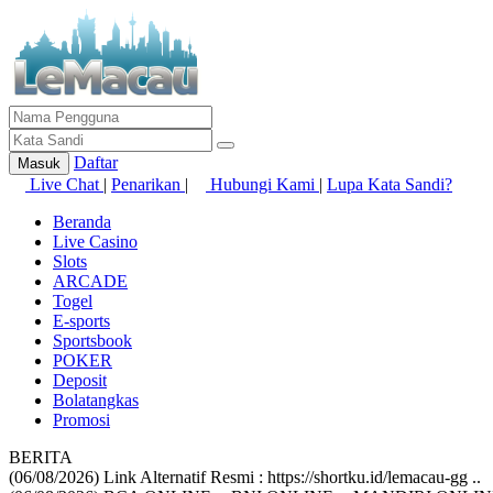
Daftar
Masuk
Live Chat
|
Penarikan
|
Hubungi Kami
|
Lupa Kata Sandi?
Beranda
Live Casino
Slots
ARCADE
Togel
E-sports
Sportsbook
POKER
Deposit
Bolatangkas
Promosi
BERITA
(06/08/2026)
Link Alternatif Resmi : https://shortku.id/lemacau-gg 