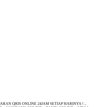
RAN QRIS ONLINE 24JAM SETIAP HARINYA ! ..