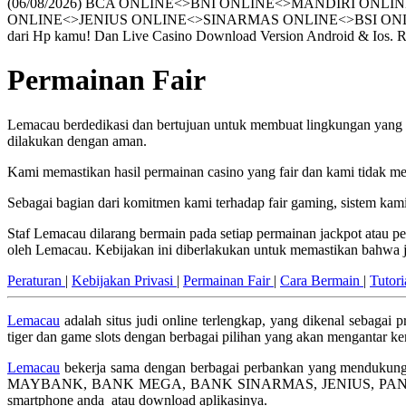
(06/08/2026)
BCA ONLINE<>BNI ONLINE<>MANDIRI ONLI
ONLINE<>JENIUS ONLINE<>SINARMAS ONLINE<>BSI O
dari Hp kamu! Dan Live Casino Download Version Android & Ios.
Permainan Fair
Lemacau berdedikasi dan bertujuan untuk membuat lingkungan yang 
dilakukan dengan aman.
Kami memastikan hasil permainan casino yang fair dan kami tidak mem
Sebagai bagian dari komitmen kami terhadap fair gaming, sistem ka
Staf Lemacau dilarang bermain pada setiap permainan jackpot atau p
oleh Lemacau. Kebijakan ini diberlakukan untuk memastikan bahwa 
Peraturan
|
Kebijakan Privasi
|
Permainan Fair
|
Cara Bermain
|
Tutori
Lemacau
adalah situs judi online terlengkap, yang dikenal sebagai 
tiger dan game slots dengan berbagai pilihan yang akan mengantar 
Lemacau
bekerja sama dengan berbagai perbankan yang mendu
MAYBANK, BANK MEGA, BANK SINARMAS, JENIUS, PANIN, BSI ,
smartphone anda atau download aplikasinya.